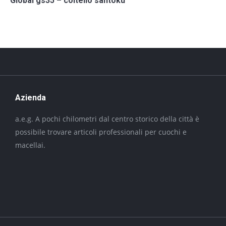
Global gs35 – coltello santoku
Azienda
a.e.g. A pochi chilometri dal centro storico della città è
possibile trovare articoli professionali per cuochi e
macellai.