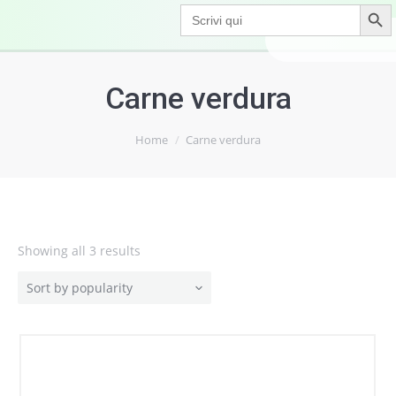
Search Button
Search
for:
Carne verdura
Home
Carne verdura
Showing all 3 results
Sort by popularity