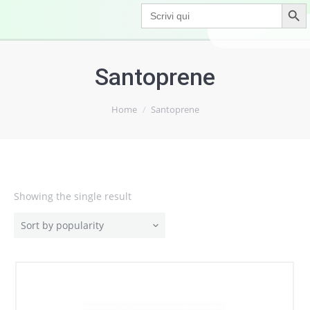
Search Button
Search
for:
Santoprene
Home
Santoprene
Showing the single result
Sort by popularity