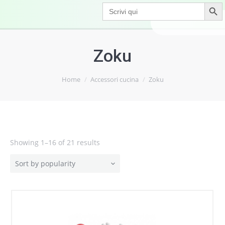
Search Button
Search
for:
Zoku
Home
Accessori cucina
Zoku
Showing 1–16 of 21 results
Sort by popularity