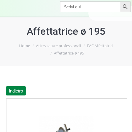
Search Button
Search
for:
Affettatrice ø 195
Home
Attrezzature professionali
FAC Affettatrici
Affettatrice ø 195
Indietro